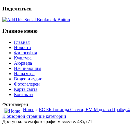
Поделиться
Главное меню
Главная
Новости
Философия
Культура
Аюрведа
Начинающим
Наша ятра
Видео и аудио
Фотогалереи
Карта сайта
Контакты
Фотогалереи
Home
»
ЕС ББ Говинда Свами, ЕМ Мадхава Прабху 4
К обзорной странице категории
Доступ ко всем фотографиям вместе: 485,771