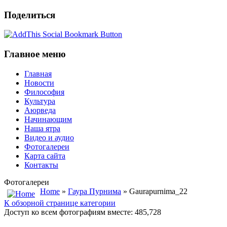
Поделиться
Главное меню
Главная
Новости
Философия
Культура
Аюрведа
Начинающим
Наша ятра
Видео и аудио
Фотогалереи
Карта сайта
Контакты
Фотогалереи
Home
»
Гаура Пурнима
» Gaurapurnima_22
К обзорной странице категории
Доступ ко всем фотографиям вместе: 485,728