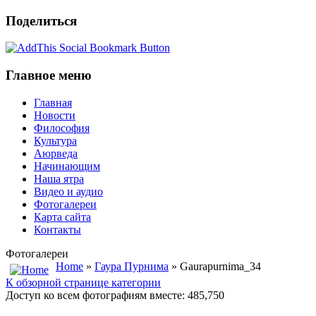
Поделиться
Главное меню
Главная
Новости
Философия
Культура
Аюрведа
Начинающим
Наша ятра
Видео и аудио
Фотогалереи
Карта сайта
Контакты
Фотогалереи
Home
»
Гаура Пурнима
» Gaurapurnima_34
К обзорной странице категории
Доступ ко всем фотографиям вместе: 485,750