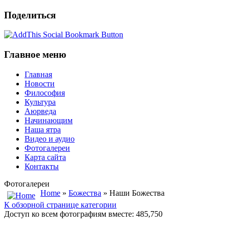
Поделиться
Главное меню
Главная
Новости
Философия
Культура
Аюрведа
Начинающим
Наша ятра
Видео и аудио
Фотогалереи
Карта сайта
Контакты
Фотогалереи
Home
»
Божества
» Наши Божества
К обзорной странице категории
Доступ ко всем фотографиям вместе: 485,750