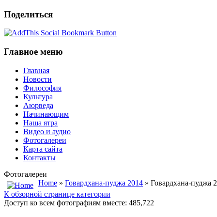
Поделиться
Главное меню
Главная
Новости
Философия
Культура
Аюрведа
Начинающим
Наша ятра
Видео и аудио
Фотогалереи
Карта сайта
Контакты
Фотогалереи
Home
»
Говардхана-пуджа 2014
» Говардхана-пуджа 
К обзорной странице категории
Доступ ко всем фотографиям вместе: 485,722