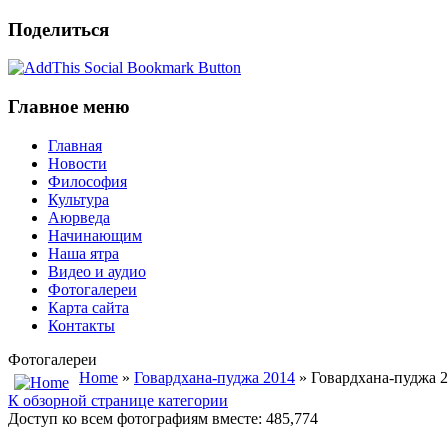
Поделиться
Главное меню
Главная
Новости
Философия
Культура
Аюрведа
Начинающим
Наша ятра
Видео и аудио
Фотогалереи
Карта сайта
Контакты
Фотогалереи
Home
»
Говардхана-пуджа 2014
» Говардхана-пуджа 
К обзорной странице категории
Доступ ко всем фотографиям вместе: 485,774